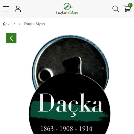
0
Daçka Siyah Fırça İzi Detay Baskılı Açacaklı Magnet