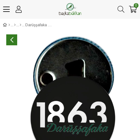
0
Darüşşafaka 1863 Siyah Baskılı Açacaklı Magnet