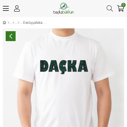
0
Darüşşafaka Nostaljik Bina Desenli Beyaz Bisiklet Yaka Tişört