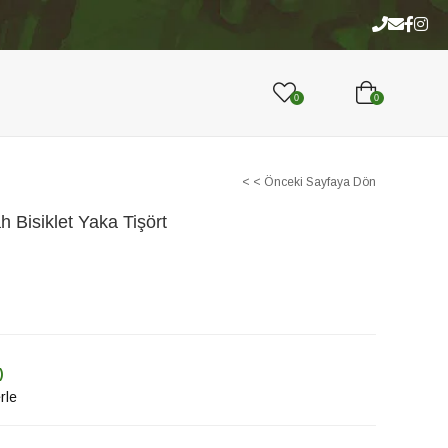
Hediyelik
Kitaphane
DaçkaStore
0
0
< < Önceki Sayfaya Dön
 Bisiklet Yaka Tişört
)
rle