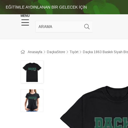
EĞİTİMLE AYDINLANAN BİR GELECEK İÇİN
Anasayfa
Hediye Kutusu
Giyim
MENU
Anasayfa
DaçkaStore
Tişört
Daçka 1863 Baskılı Siyah Bisi