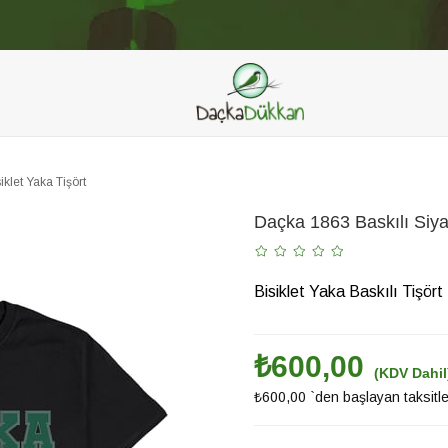
Düğün & Nikah
Bebek Şekeri
Ev & Yaşam
Aksesuar
Outlet
klet Yaka Tişört
Daçka 1863 Baskılı Siyah
Bisiklet Yaka Baskılı Tişört
₺600,00
(KDV Dahil
₺600,00
`den başlayan taksitle