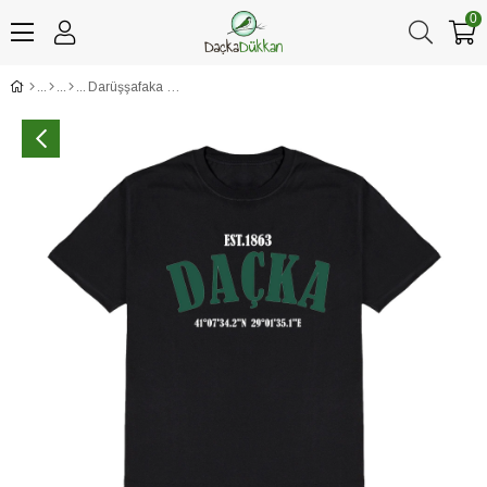
0
Darüşşafaka Lisesi Konum Baskılı Siyah Bisiklet Yaka Tişört