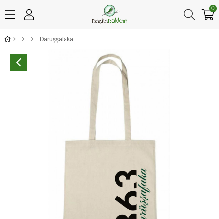
0
Darüşşafaka 1863 Siyah Tarihli Ham Bez Çanta