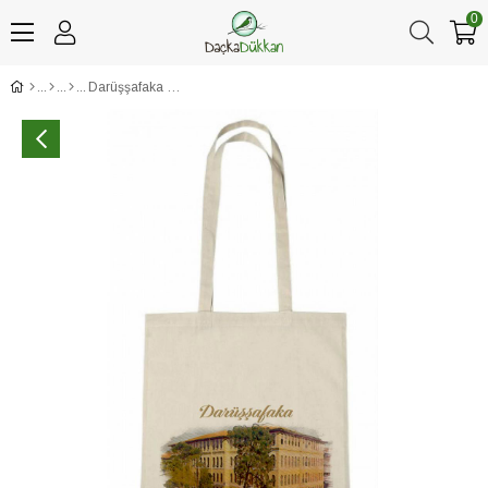
0
Darüşşafaka Nostaljik Bina Baskılı Ham Bez Çanta