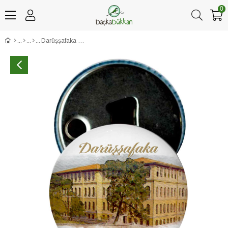
0
Darüşşafaka Nostaljik Bina Baskılı Açacaklı Magnet