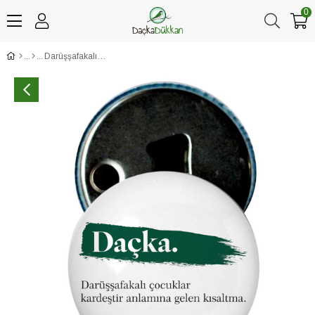
0
Darüşşafakalı Çocuklar Kardeştir Baskılı Açacaklı Magnet