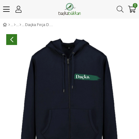
0
Daçka Fırça Desenli Siyah Fermuarlı Kapüşonlu Sweatshirt