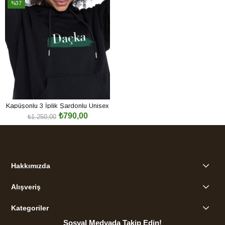
%37
İndirim
%37İndirim
Kapüşonlu 3 İplik Şardonlu Unisex
₺790,00
Hoodie
₺1.250,00
SEPETE EKLE
Hakkımızda
Alışveriş
Kategoriler
Sosyal Medyada Takip Edin!