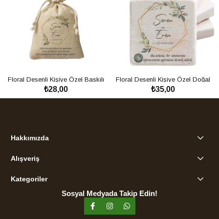
Floral Desenli Kişiye Özel Baskılı
Floral Desenli Kişiye Özel Doğal
₺28,00
₺35,00
Lavanta Kesesi Nikah Hediyeliği
Taş Magnet Nikah Hediyeliği
SEPETE EKLE
SEPETE EKLE
Hakkımızda
Alışveriş
Kategoriler
Sosyal Medyada Takip Edin!