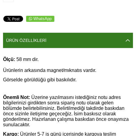
WhatsApp
ÜRÜN ÖZELLIKLERI
Ölçü:
58 mm dir.
Ürünlerin arkasında magnet/mıknatıs vardır.
Görselde görüldüğü gibi baskılıdır.
Önemli Not:
Üzerine yazılmasını istediğiniz notu adres
bilgilerinizi girdikten sonra sipariş notu olarak gelen
bölümde belirtebilirsiniz. Belirtilmediği takdirde baskıdan
önce sizinle iletişime geçeceğiz. İsim baskısız olarak
gönderilmez.
Hazırlanan çalışma baskıdan önce onayınıza
sunulacaktır.
Kargo:
Ürünler 5-7 iş günü içerisinde kargoya teslim