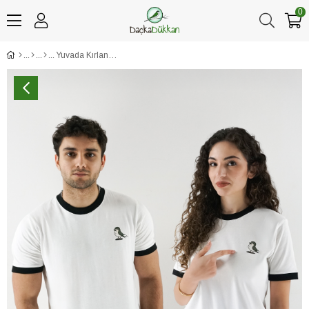
0
Yuvada Kırlangıç Unisex Tişört Beyaz