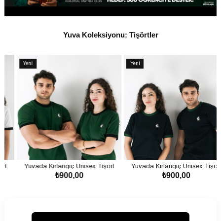
Yuva Koleksiyonu: Tişörtler
Yeni
Yeni
Ürün
Ürün
Yuvada Kırlangıç Unisex Tişört
Yuvada Kırlangıç Unisex Tişört
₺900,00
₺900,00
Yeşil
Siyah
SEPETE EKLE
SEPETE EKLE