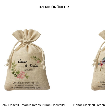
TREND ÜRÜNLER
eliği
Bahar Çiçekleri Desenli Lavanta Kesesi Nikah Hediyeliği
Pe